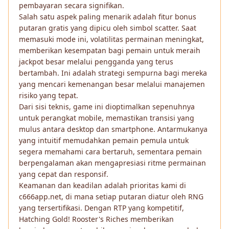
pembayaran secara signifikan.
Salah satu aspek paling menarik adalah fitur bonus
putaran gratis yang dipicu oleh simbol scatter. Saat
memasuki mode ini, volatilitas permainan meningkat,
memberikan kesempatan bagi pemain untuk meraih
jackpot besar melalui pengganda yang terus
bertambah. Ini adalah strategi sempurna bagi mereka
yang mencari kemenangan besar melalui manajemen
risiko yang tepat.
Dari sisi teknis, game ini dioptimalkan sepenuhnya
untuk perangkat mobile, memastikan transisi yang
mulus antara desktop dan smartphone. Antarmukanya
yang intuitif memudahkan pemain pemula untuk
segera memahami cara bertaruh, sementara pemain
berpengalaman akan mengapresiasi ritme permainan
yang cepat dan responsif.
Keamanan dan keadilan adalah prioritas kami di
c666app.net, di mana setiap putaran diatur oleh RNG
yang tersertifikasi. Dengan RTP yang kompetitif,
Hatching Gold! Rooster's Riches memberikan