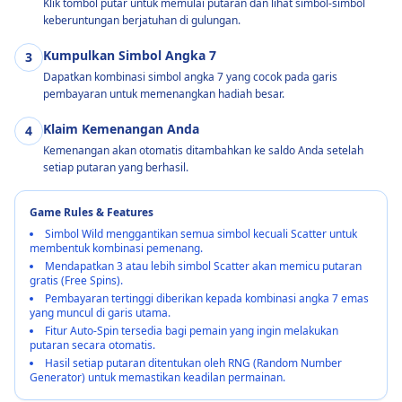
Klik tombol putar untuk memulai putaran dan lihat simbol-simbol
keberuntungan berjatuhan di gulungan.
Kumpulkan Simbol Angka 7
3
Dapatkan kombinasi simbol angka 7 yang cocok pada garis
pembayaran untuk memenangkan hadiah besar.
Klaim Kemenangan Anda
4
Kemenangan akan otomatis ditambahkan ke saldo Anda setelah
setiap putaran yang berhasil.
Game Rules & Features
Simbol Wild menggantikan semua simbol kecuali Scatter untuk
membentuk kombinasi pemenang.
Mendapatkan 3 atau lebih simbol Scatter akan memicu putaran
gratis (Free Spins).
Pembayaran tertinggi diberikan kepada kombinasi angka 7 emas
yang muncul di garis utama.
Fitur Auto-Spin tersedia bagi pemain yang ingin melakukan
putaran secara otomatis.
Hasil setiap putaran ditentukan oleh RNG (Random Number
Generator) untuk memastikan keadilan permainan.