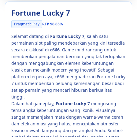
▶
Fortune Lucky 7
Pragmatic Play
RTP 96.85%
Selamat datang di
Fortune Lucky 7
, salah satu
permainan slot paling mendebarkan yang kini tersedia
secara eksklusif di
c666
. Game ini dirancang untuk
memberikan pengalaman bermain yang tak terlupakan
dengan menggabungkan elemen keberuntungan
klasik dan mekanik modern yang inovatif. Sebagai
platform terpercaya, c666 menghadirkan Fortune Lucky
7 untuk memberikan peluang kemenangan besar bagi
setiap pemain yang mencari hiburan berkualitas
tinggi.
Dalam hal gameplay,
Fortune Lucky 7
mengusung
tema angka keberuntungan yang ikonik. Visualnya
sangat memanjakan mata dengan warna-warna cerah
dan efek animasi yang halus, menciptakan atmosfer
kasino mewah langsung dari perangkat Anda. Simbol-