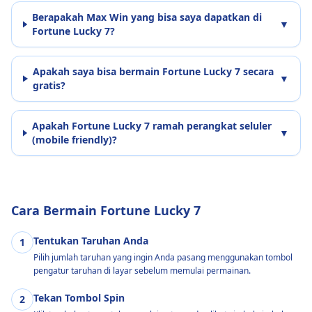
Berapakah Max Win yang bisa saya dapatkan di
▼
Fortune Lucky 7?
Apakah saya bisa bermain Fortune Lucky 7 secara
▼
gratis?
Apakah Fortune Lucky 7 ramah perangkat seluler
▼
(mobile friendly)?
Cara Bermain Fortune Lucky 7
Tentukan Taruhan Anda
1
Pilih jumlah taruhan yang ingin Anda pasang menggunakan tombol
pengatur taruhan di layar sebelum memulai permainan.
Tekan Tombol Spin
2